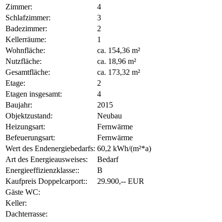
Zimmer:
4
Schlafzimmer:
3
Badezimmer:
2
Kellerräume:
1
Wohnfläche:
ca. 154,36 m²
Nutzfläche:
ca. 18,96 m²
Gesamtfläche:
ca. 173,32 m²
Etage:
2
Etagen insgesamt:
4
Baujahr:
2015
Objektzustand:
Neubau
Heizungsart:
Fernwärme
Befeuerungsart:
Fernwärme
Wert des Endenergiebedarfs:
60,2 kWh/(m²*a)
Art des Energieausweises:
Bedarf
Energieeffizienzklasse::
B
Kaufpreis Doppelcarport::
29.900,-- EUR
Gäste WC:
Keller:
Dachterrasse: