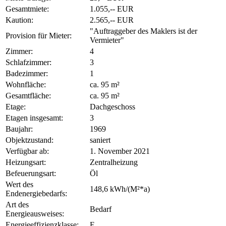
Gesamtmiete:
1.055,-- EUR
Kaution:
2.565,-- EUR
"Auftraggeber des Maklers ist der
Provision für Mieter:
Vermieter"
Zimmer:
4
Schlafzimmer:
3
Badezimmer:
1
Wohnfläche:
ca. 95 m²
Gesamtfläche:
ca. 95 m²
Etage:
Dachgeschoss
Etagen insgesamt:
3
Baujahr:
1969
Objektzustand:
saniert
Verfügbar ab:
1. November 2021
Heizungsart:
Zentralheizung
Befeuerungsart:
Öl
Wert des
148,6 kWh/(M²*a)
Endenergiebedarfs:
Art des
Bedarf
Energieausweises:
Energieeffizienzklasse:
E