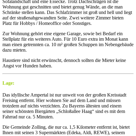
Sofalandschaft und eine Essecke. Trotz Dachschrägen ist die
Wohnung gut geschnitten und bietet genug Wände, an die man
Schränke stellen kann. Das Schlafzimmer ist groß und hell und liegt
auf der straßenabgewandten Seite. Zwei weitere Zimmer bieten
Platz für Hobbys / Homeoffice oder Sonstiges.
Zur Wohnung gehört eine eigene Garage, sowie bei Bedarf ein
Stellplatz für ein weiteres Auto. Für 10 Euro extra im Monat kann
man einen getrennten ca. 10 m² großen Schuppen im Nebengebäude
dazu mieten.
Haustiere sind nicht erwünscht, dennoch sollten die Mieter keine
Angst vor Hunden haben.
Lage:
Das idyllische Ampertal ist nur unweit von der großen Kreisstadt
Freising entfernt. Hier wohnen Sie auf dem Land und müssen
trotzdem auf nichts verzichten. Zu Bayerns ältesten und einem
seiner schönsten Biergärten „Schloßallee Haag“ sind es mit dem
Fahrrad nur ca. 5 Minuten.
Die Gemeinde Zolling, die nur ca. 1,5 Kilometer entfernt ist, bietet
Ihnen mit seinen 3 Supermärkten (Edeka, Aldi, REWE), seinem