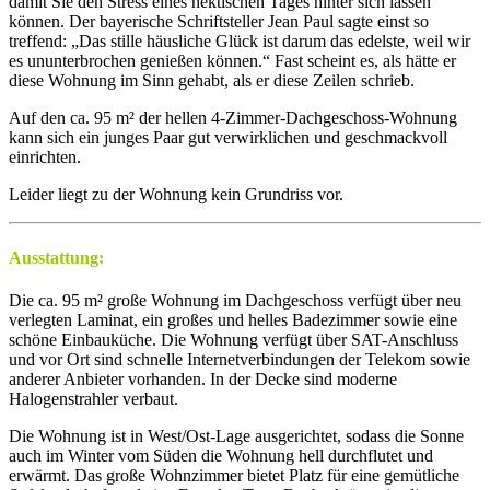
damit Sie den Stress eines hektischen Tages hinter sich lassen
können. Der bayerische Schriftsteller Jean Paul sagte einst so
treffend: „Das stille häusliche Glück ist darum das edelste, weil wir
es ununterbrochen genießen können.“ Fast scheint es, als hätte er
diese Wohnung im Sinn gehabt, als er diese Zeilen schrieb.
Auf den ca. 95 m² der hellen 4-Zimmer-Dachgeschoss-Wohnung
kann sich ein junges Paar gut verwirklichen und geschmackvoll
einrichten.
Leider liegt zu der Wohnung kein Grundriss vor.
Ausstattung:
Die ca. 95 m² große Wohnung im Dachgeschoss verfügt über neu
verlegten Laminat, ein großes und helles Badezimmer sowie eine
schöne Einbauküche. Die Wohnung verfügt über SAT-Anschluss
und vor Ort sind schnelle Internetverbindungen der Telekom sowie
anderer Anbieter vorhanden. In der Decke sind moderne
Halogenstrahler verbaut.
Die Wohnung ist in West/Ost-Lage ausgerichtet, sodass die Sonne
auch im Winter vom Süden die Wohnung hell durchflutet und
erwärmt. Das große Wohnzimmer bietet Platz für eine gemütliche