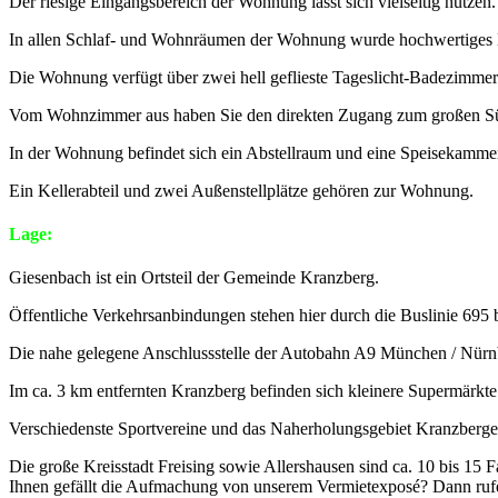
Der riesige Eingangsbereich der Wohnung lässt sich vielseitig nutzen. 
In allen Schlaf- und Wohnräumen der Wohnung wurde hochwertiges E
Die Wohnung verfügt über zwei hell geflieste Tageslicht-Badezimmer.
Vom Wohnzimmer aus haben Sie den direkten Zugang zum großen Süd-
In der Wohnung befindet sich ein Abstellraum und eine Speisekamme
Ein Kellerabteil und zwei Außenstellplätze gehören zur Wohnung.
Lage:
Giesenbach ist ein Ortsteil der Gemeinde Kranzberg.
Öffentliche Verkehrsanbindungen stehen hier durch die Buslinie 695 
Die nahe gelegene Anschlussstelle der Autobahn A9 München / Nürnb
Im ca. 3 km entfernten Kranzberg befinden sich kleinere Supermärkt
Verschiedenste Sportvereine und das Naherholungsgebiet Kranzberger 
Die große Kreisstadt Freising sowie Allershausen sind ca. 10 bis 15
Ihnen gefällt die Aufmachung von unserem Vermietexposé? Dann rufen 