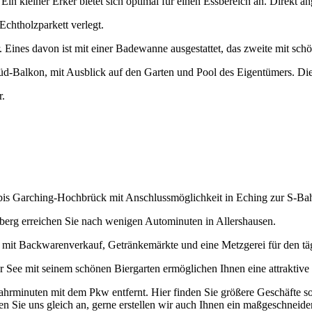
Ein kleiner Erker bietet sich optimal für einen Essbereich an. Direkt a
chtholzparkett verlegt.
 Eines davon ist mit einer Badewanne ausgestattet, das zweite mit sch
Balkon, mit Ausblick auf den Garten und Pool des Eigentümers. Die 
r.
bis Garching-Hochbrück mit Anschlussmöglichkeit in Eching zur S-Bahn
erg erreichen Sie nach wenigen Autominuten in Allershausen.
e mit Backwarenverkauf, Getränkemärkte und eine Metzgerei für den tä
See mit seinem schönen Biergarten ermöglichen Ihnen eine attraktive F
 Fahrminuten mit dem Pkw entfernt. Hier finden Sie größere Geschäfte
Sie uns gleich an, gerne erstellen wir auch Ihnen ein maßgeschneidert