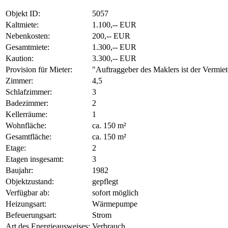
Objekt ID:
5057
Kaltmiete:
1.100,-- EUR
Nebenkosten:
200,-- EUR
Gesamtmiete:
1.300,-- EUR
Kaution:
3.300,-- EUR
Provision für Mieter:
"Auftraggeber des Maklers ist der Vermiet
Zimmer:
4,5
Schlafzimmer:
3
Badezimmer:
2
Kellerräume:
1
Wohnfläche:
ca. 150 m²
Gesamtfläche:
ca. 150 m²
Etage:
2
Etagen insgesamt:
3
Baujahr:
1982
Objektzustand:
gepflegt
Verfügbar ab:
sofort möglich
Heizungsart:
Wärmepumpe
Befeuerungsart:
Strom
Art des Energieausweises:
Verbrauch