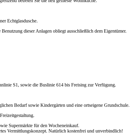
ngrenzend betreten Sie die hell geflieste Wohnküche.
öner Echtglasdusche.
Benutzung dieser Anlagen obliegt ausschließlich dem Eigentümer.
linie S1, sowie die Buslinie 614 bis Freising zur Verfügung.
glichen Bedarf sowie Kindergärten und eine ortseigene Grundschule.
reizeitgestaltung.
 sowie Supermärkte für den Wocheneinkauf.
es Vermittlungskonzept. Natürlich kostenfrei und unverbindlich!