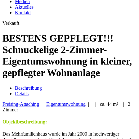
Medien
Aktuelles
Kontakt
Verkauft
BESTENS GEPFLEGT!!!
Schnuckelige 2-Zimmer-
Eigentumswohnung in kleiner,
gepflegter Wohnanlage
Beschreibung
Details
Freising-Attaching
|
Eigentumswohnung
| | ca. 44 m² | 2
Zimmer
Objektbeschreibung:
Das Mehrfamilienhaus wurde im Jahr 2000 in hochwertiger