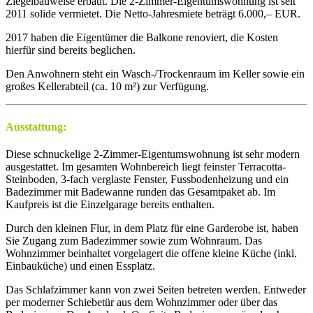
Ziegelbauweise erbaut. Die 2-Zimmer-Eigentumswohnung ist seit
2011 solide vermietet. Die Netto-Jahresmiete beträgt 6.000,– EUR.
2017 haben die Eigentümer die Balkone renoviert, die Kosten
hierfür sind bereits beglichen.
Den Anwohnern steht ein Wasch-/Trockenraum im Keller sowie ein
großes Kellerabteil (ca. 10 m²) zur Verfügung.
Ausstattung:
Diese schnuckelige 2-Zimmer-Eigentumswohnung ist sehr modern
ausgestattet. Im gesamten Wohnbereich liegt feinster Terracotta-
Steinboden, 3-fach verglaste Fenster, Fussbodenheizung und ein
Badezimmer mit Badewanne runden das Gesamtpaket ab. Im
Kaufpreis ist die Einzelgarage bereits enthalten.
Durch den kleinen Flur, in dem Platz für eine Garderobe ist, haben
Sie Zugang zum Badezimmer sowie zum Wohnraum. Das
Wohnzimmer beinhaltet vorgelagert die offene kleine Küche (inkl.
Einbauküche) und einen Essplatz.
Das Schlafzimmer kann von zwei Seiten betreten werden. Entweder
per moderner Schiebetür aus dem Wohnzimmer oder über das