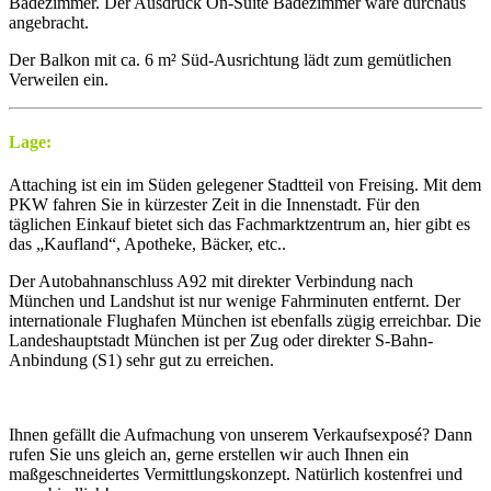
Badezimmer. Der Ausdruck On-Suite Badezimmer wäre durchaus
angebracht.
Der Balkon mit ca. 6 m² Süd-Ausrichtung lädt zum gemütlichen
Verweilen ein.
Lage:
Attaching ist ein im Süden gelegener Stadtteil von Freising. Mit dem
PKW fahren Sie in kürzester Zeit in die Innenstadt. Für den
täglichen Einkauf bietet sich das Fachmarktzentrum an, hier gibt es
das „Kaufland“, Apotheke, Bäcker, etc..
Der Autobahnanschluss A92 mit direkter Verbindung nach
München und Landshut ist nur wenige Fahrminuten entfernt. Der
internationale Flughafen München ist ebenfalls zügig erreichbar. Die
Landeshauptstadt München ist per Zug oder direkter S-Bahn-
Anbindung (S1) sehr gut zu erreichen.
Ihnen gefällt die Aufmachung von unserem Verkaufsexposé? Dann
rufen Sie uns gleich an, gerne erstellen wir auch Ihnen ein
maßgeschneidertes Vermittlungskonzept. Natürlich kostenfrei und